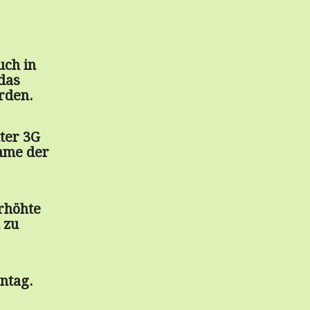
uch in
das
rden.
nter 3G
Name der
rhöhte
 zu
ntag.