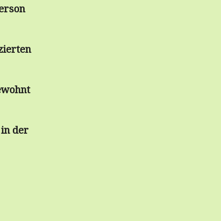
Person
zierten
ewohnt
 in der