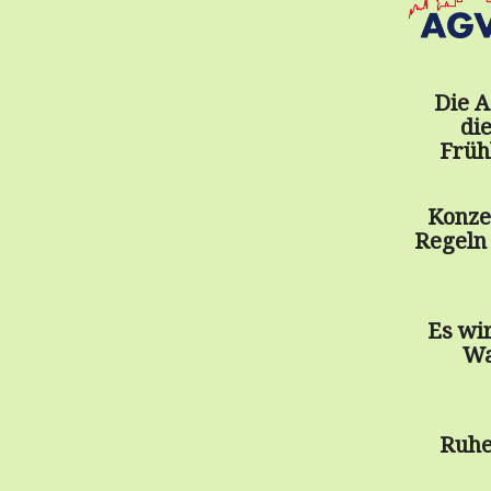
Die A
di
Früh
Konzep
Regeln 
Es wi
Wa
Ruhe